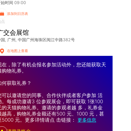
始时间 09:00
添加到日历表
地点
广交会展馆
中国
广州
中国广州海珠区阅江中路382号
在地图上查看
现在，除了有机会报名参加活动外，您还能获取天
猫购物礼券。
如何获取礼券？
您可以邀请您的同事、合作伙伴或者客户参加 活
动。每成功邀请3 位参观展会，即可获取 1张100
元的天猫购物礼券。邀请的参观者越 多，礼券金
额越高，购物礼券金额还有500 元、1000 元，甚
至5000 元。更多详情请点 击链接：
更多信息