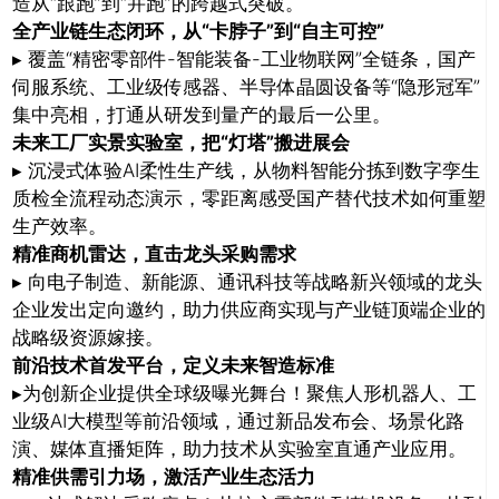
造从“跟跑”到“并跑”的跨越式突破。
全产业链生态闭环
，
从“卡脖子”到“自主可控”
▸ 覆盖“精密零部件-智能装备-工业物联网”全链条，国产
伺服系统、工业级传感器、半导体晶圆设备等“隐形冠军”
集中亮相，打通从研发到量产的最后一公里。
未来工厂实景实验室，
把“灯塔”搬进展会
▸ 沉浸式体验AI柔性生产线，从物料智能分拣到数字孪生
质检全流程动态演示，零距离感受国产替代技术如何重塑
生产效率。
精准商机雷达，
直击龙头采购需求
▸ 向电子制造、新能源、通讯科技等战略新兴领域的龙头
企业发出定向邀约，助力供应商实现与产业链顶端企业的
战略级资源嫁接。
前沿技术首发平台，
定义未来智造标准
▸为创新企业提供全球级曝光舞台！聚焦人形机器人、工
业级AI大模型等前沿领域，通过新品发布会、场景化路
演、媒体直播矩阵，助力技术从实验室直通产业应用。
精准供需引力场，
激活产业生态活力