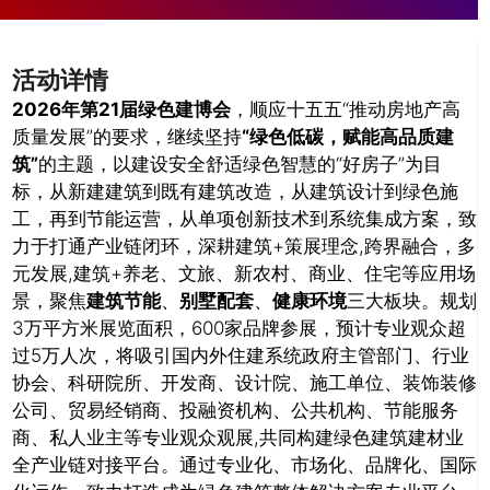
活动详情
2026年第21届绿色建博会
，顺应十五五“推动房地产高
质量发展”的要求，继续坚持
“绿色低碳，赋能高品质建
筑”
的主题，以建设安全舒适绿色智慧的“好房子”为目
标，从新建建筑到既有建筑改造，从建筑设计到绿色施
工，再到节能运营，从单项创新技术到系统集成方案，致
力于打通产业链闭环，深耕建筑+策展理念,跨界融合，多
元发展,建筑+养老、文旅、新农村、商业、住宅等应用场
景，聚焦
建筑节能
、
别墅配套
、
健康环境
三大板块。规划
3万平方米展览面积，600家品牌参展，预计专业观众超
过5万人次，将吸引国内外住建系统政府主管部门、行业
协会、科研院所、开发商、设计院、施工单位、装饰装修
公司、贸易经销商、投融资机构、公共机构、节能服务
商、私人业主等专业观众观展,共同构建绿色建筑建材业
全产业链对接平台。通过专业化、市场化、品牌化、国际