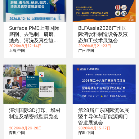
Surface PME上海国际
BLFAasia2026广州国
磨削、去毛刺、研磨、
际酒饮料制造设备及液
抛光、清洗及真空镀膜
态加工技术展览会
展览会
2026年8月12–14日
2026年8月21–23日
上海
中国
广州
中国
深圳国际3D打印、增材
第28届广东国际流体展
制造及精密成型展览会
暨半导体与新能源阀门
管道展览会
2026年8月26–28日
2026年9月15–17日
深圳
中国
深圳
中国