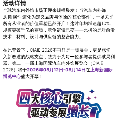
活动详情
全球汽车内外饰市场正迎来规模爆发！当汽车内外饰
从‘附属件’进化为定义品牌与体验的‘核心部件’，一场关乎
所有从业者的价值重塑已然开启！这片年均增速超10%、
规模突破千亿的赛场，竞争逻辑已变——比拼的是对前沿
技术、材料、设计与供应链的整合能力。
在此背景下，CIAIE 2026不再只是一场展会，更是您切
入新赛道的战略支点，致力于为每一位参与者提供破局利
器。第二十一届上海国际汽车内外饰展览会（CIAIE
2026）
将于
2026年08月12日-08月14日
在
上海新国际
博览中心
盛大开幕！