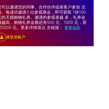
您可以邀请您的同事、合作伙伴或者客户参加 活
动。每成功邀请3 位参观展会，即可获取 1张100
元的天猫购物礼券。邀请的参观者越 多，礼券金
额越高，购物礼券金额还有500 元、1000 元，甚
至5000 元。更多详情请点 击链接：
更多信息
请登录账户