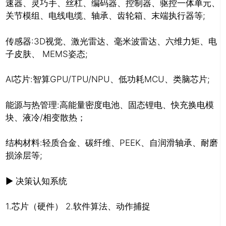
速器、灵巧手、丝杠、编码器、控制器、驱控一体单元、
关节模组、电线电缆、轴承、齿轮箱、末端执行器等;
传感器:3D视觉、激光雷达、毫米波雷达、六维力矩、电
子皮肤、 MEMS姿态;
推广链接：
AI芯片:智算GPU/TPU/NPU、低功耗MCU、类脑芯片;
能源与热管理:高能量密度电池、固态锂电、快充换电模
块、液冷/相变散热；
结构材料:轻质合金、碳纤维、PEEK、自润滑轴承、耐磨
损涂层等;
▶ 决策认知系统
关闭
1.芯片（硬件） 2.软件算法、动作捕捉