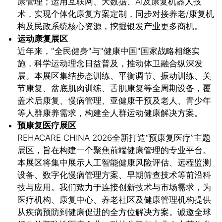
康管理；运用互联网、大数据、AI及康复机器人技
术，实现个体化康复方案定制，同步对接养老/康复机
构及民政系统核心资源，挖掘银发产业更多商机。
运动康复展区
近年来，"全民健身"与"健康中国"国家战略相继实
关闭
施，科学运动理念日益普及，推动体卫融合纵深发
展。本展区集结步态训练、平衡调节、振动训练、关
节康复、盆底肌肉训练、舌肌康复等全周期设备，覆
盖术后康复、慢病管理、亚健康干预及老人、青少年
等人群康养需求，构建全人群运动健康解决方案。
预康复医疗展区
REHACARE CHINA 2026全新打造“预康复医疗”主题
展区，旨在构建一个聚焦前端健康管理的专业平台。
本展区将集中展示人工智能健康风险评估、远程监测
设备、数字化慢病管理方案、早期筛查技术等前沿科
技与应用。我们致力于连接创新技术与市场需求，为
医疗机构、康复中心、养老社区及健康管理机构提供
从疾病预防到健康促进的全方位解决方案。诚邀全球