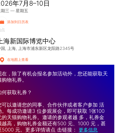
2026年7月8–10日
星期三 — 星期五
添加到日历表
地点
上海新国际博览中心
中国
上海
上海市浦东新区龙阳路2345号
在地图上查看
现在，除了有机会报名参加活动外，您还能获取天
猫购物礼券。
如何获取礼券？
您可以邀请您的同事、合作伙伴或者客户参加 活
动。每成功邀请3 位参观展会，即可获取 1张100
元的天猫购物礼券。邀请的参观者越 多，礼券金
额越高，购物礼券金额还有500 元、1000 元，甚
至5000 元。更多详情请点 击链接：
更多信息