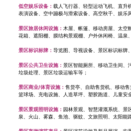
低空娱乐设备：
载人飞行器、轻型运动飞机、直升
表演设备、空中蹦极与滑索设备、高空秋千、娱乐
景区旅居休闲设施：
木屋、帐篷、移动房屋、太空
花箱、遮阳棚、膜结构景观棚、户外休闲椅、温泉
景区标识标牌：
导览图、导视设备、景区标识标牌
景区公共卫生设施：
景区智能厕所、移动卫生间、
垃圾处理、景区垃圾运输车等；
景区商业/体育设施：
售货亭、自助售货机、移动售
篮球场、充电设施、人造草坪、塑胶跑道、儿童安
景区景观照明设施：
园林景观、智慧灌溉系统、景
泉、火山、雾森、鱼池、驱蚊、文旅照明、太阳能