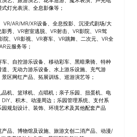
景演艺、旅游演艺、花车巡游、魔术表演、声光电
浸式灯光表演、全息影像等；
VR/AR/MR/XR设备、全息投影、沉浸式剧场/大
秀、VR密室逃脱、VR射击、VR影院、VR驾
院、VR影视、VR赛车、VR跳舞、二次元、VR全
关闭
/AR云服务等；
赛车、自控游乐设备、移动彩车、黑暗乘骑、特种
滑道、无动力游乐设备、水上游乐设施、充气游
、景区网红产品、拓展训练、巡游演艺等；
礼品机、篮球机、点唱机；亲子乐园、扭蛋机、电
DIY、积木、动漫周边；乐园管理系统、支付系
乐园规划设计、装饰、环境艺术及其他配套产品
范产品、博物馆及设施、旅游文创二消产品、动漫/