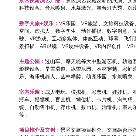
景区夜游演艺产品：
景区演艺设施及新品展演、实
科技设备、音乐喷泉、水幕激光、舞台灯光秀、沉
数字文旅+娱乐：
VR乐园、VR旅游、文旅科技设备、
空间、虚拟人、数字孪生、动作捕捉、数字创意、光影
驶、VR游戏、互动多媒体、体感互动、球幕、飞行影
景扫描、AR眼镜、VR硬件设备、VR内容创作、VR
主题公园：
过山车、摩天轮等大中型游艺机、轨道
影视设备、旱雪滑道、冰雪乐园、丛林穿越、彩虹
乐、游乐机器人、丛林攀爬、萌宠乐园、水景喷泉
室内乐园：
成人电玩、模拟机、彩票机、娃娃机、
瓶车、摇摆机、盲盒机、摊位机、卡片机、淘气堡、
统、自动售币机、存币机、数币机、消毒机；室内
等；
项目推介及文创：
景区文旅项目推介、文旅融合示