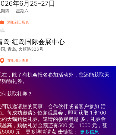
2026年6月25–27日
星期四 — 星期六
添加到日历表
地点
青岛·红岛国际会展中心
中国
青岛
火炬路326号
在地图上查看
现在，除了有机会报名参加活动外，您还能获取天
猫购物礼券。
如何获取礼券？
您可以邀请您的同事、合作伙伴或者客户参加 活
动。每成功邀请3 位参观展会，即可获取 1张100
元的天猫购物礼券。邀请的参观者越 多，礼券金
额越高，购物礼券金额还有500 元、1000 元，甚
至5000 元。更多详情请点 击链接：
更多信息