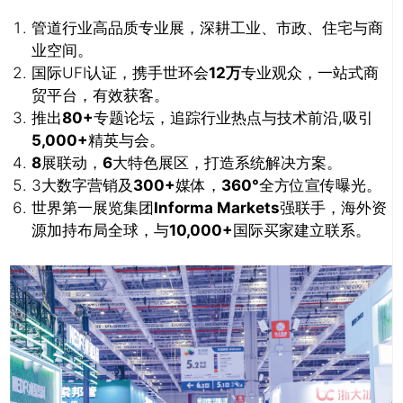
管道行业高品质专业展，深耕工业、市政、住宅与商
业空间。
国际UFI认证，携手世环会
12万
专业观众，一站式商
贸平台，有效获客。
推出
80+
专题论坛，追踪行业热点与技术前沿,吸引
推广链接：
5,000+
精英与会。
8
展联动，
6
大特色展区，打造系统解决方案。
3大数字营销及
300+
媒体，
360°
全方位宣传曝光。
世界第一展览集团
Informa Markets
强联手，海外资
源加持布局全球，与
10,000+
国际买家建立联系。
关闭