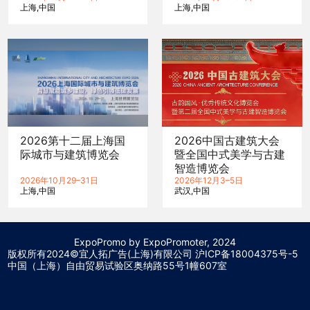
上海
中国
上海
中国
2026第十二届上海国
2026中国古建筑大会
际城市与建筑博览会
暨全国中式美学与古建
智造博览会
2026年10月29–31日
2026年12月3–5日
上海
中国
武汉
中国
ExpoPromo by ExpoPromoter, 2024
版权所有2024©宜人拓广告(上海)有限公司 沪
ICP备18004375号-5
中国（上海）自由贸易试验区奥纳路55号1幢607室