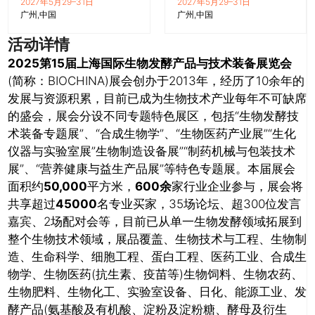
2027年5月29–31日
2027年5月29–31日
广州
中国
广州
中国
活动详情
2025第15届上海国际生物发酵产品与技术装备展览会
(简称：BIOCHINA)展会创办于2013年，经历了10余年的
发展与资源积累，目前已成为生物技术产业每年不可缺席
的盛会，展会分设不同专题特色展区，包括“生物发酵技
术装备专题展”、“合成生物学”、“生物医药产业展”“生化
仪器与实验室展”生物制造设备展”“制药机械与包装技术
展”、“营养健康与益生产品展”等特色专题展。本届展会
面积约
50,000
平方米，
600余
家行业企业参与，展会将
共享超过
45000
名专业买家，35场论坛、超300位发言
嘉宾、2场配对会等，目前已从单一生物发酵领域拓展到
整个生物技术领域，展品覆盖、生物技术与工程、生物制
造、生命科学、细胞工程、蛋白工程、医药工业、合成生
物学、生物医药(抗生素、疫苗等)生物饲料、生物农药、
生物肥料、生物化工、实验室设备、日化、能源工业、发
酵产品(氨基酸及有机酸、淀粉及淀粉糖、酵母及衍生