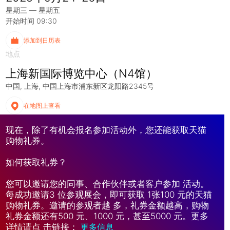
星期三 — 星期五
开始时间 09:30
添加到日历表
地点
上海新国际博览中心（N4馆）
中国
上海
中国上海市浦东新区龙阳路2345号
在地图上查看
现在，除了有机会报名参加活动外，您还能获取天猫
购物礼券。
如何获取礼券？
您可以邀请您的同事、合作伙伴或者客户参加 活动。
每成功邀请3 位参观展会，即可获取 1张100 元的天猫
购物礼券。邀请的参观者越 多，礼券金额越高，购物
礼券金额还有500 元、1000 元，甚至5000 元。更多
详情请点 击链接：
更多信息