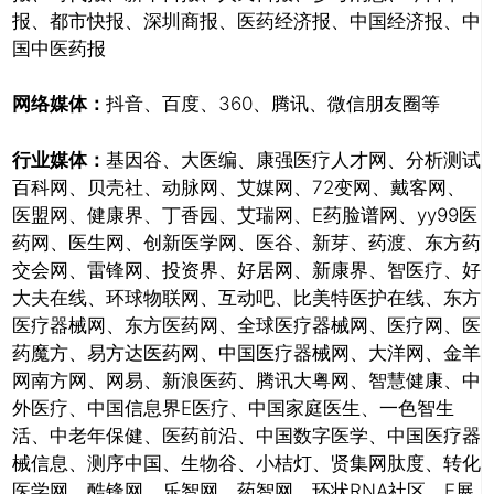
报、都市快报、深圳商报、医药经济报、中国经济报、中
国中医药报
网络媒体：
抖音、百度、360、腾讯、微信朋友圈等
行业媒体：
基因谷、大医编、康强医疗人才网、分析测试
百科网、贝壳社、动脉网、艾媒网、72变网、戴客网、
医盟网、健康界、丁香园、艾瑞网、E药脸谱网、yy99医
药网、医生网、创新医学网、医谷、新芽、药渡、东方药
交会网、雷锋网、投资界、好居网、新康界、智医疗、好
大夫在线、环球物联网、互动吧、比美特医护在线、东方
医疗器械网、东方医药网、全球医疗器械网、医疗网、医
药魔方、易方达医药网、中国医疗器械网、大洋网、金羊
网南方网、网易、新浪医药、腾讯大粤网、智慧健康、中
外医疗、中国信息界E医疗、中国家庭医生、一色智生
活、中老年保健、医药前沿、中国数字医学、中国医疗器
械信息、测序中国、生物谷、小桔灯、贤集网肽度、转化
医学网、酷锋网、乐智网、药智网、环状RNA社区、E展