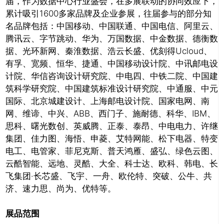
届，作为数据中心行业盛会，在多展联动的协同效应下，
累计吸引1600多家品牌及企业参展，往届参与的部分知
名品牌包括：中国移动、中国联通、中国电信、阿里云、
腾讯云、字节跳动、华为、万国数据、中金数据、德衡数
据、光环新网、秦淮数据、浩云长盛、优刻得Ucloud、
有孚、宽频、恒华、捷通、中国移动设计院、中讯邮电设
计院、华信咨询设计研究院、中电四、中铁二院、中国建
筑科学研究院、中国建筑标准设计研究院、中通服、中元
国际、北京城建设计、上海邮电设计院、国家电网、南
网、维谛、中兴、ABB、西门子、施耐德、科华、IBM、
思科、曙光数创、英威腾、正泰、泰昂、中电电力、许继
集团、佳力图、海悟、申菱、艾特网能、松下电器、特变
电工、电管家、菲尼克斯、普天鸿雁、盛弘、绿色云图、
云酷智能、远地、灵酷、大全、科士达、欧科、韩电、长
飞集团·长芯盛、飞宇、一舟、欧伦特、突破、公牛、共
济、速力思、尚为、优特等。
展品范围