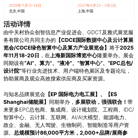
2026年11月12–14日
2027年4月23 – 5月2日
北京
中国
上海
中国
活动详情
由中关村协众创智信息产业促进会、GDCT及雅式展览服
务有限公司共同主办的
【CDCE国际数据中心及云计算展
览会/CDCE绿色智算中心及算力产业展览会】
将于
2025
年11月18-20日
，在
上海新国际博览中心
隆重举办。展会
同期设有
“AI”、算力”、“液冷”、“智算中心”、“EPC总包/
设计院”
等行业先进技术、用户端特色展区及专题论坛，
协助展商及观众高效搜索供应商及买家资源。
与知名品牌展览会
【EP 国际电力电工展】、【ES
Shanghai储能展】
同期举办，
多展联动，强强联合！
带
来更多EPC总包商、集成商、设计规划院、工程商、IDC/
智算中心、云计算、互联网、AI/AI大模型、能源电力、
政企、金融、无人驾驶、生物制药、智能制造等用户资
源。
总规模预计86,000平方米，2,000+品牌/展商参