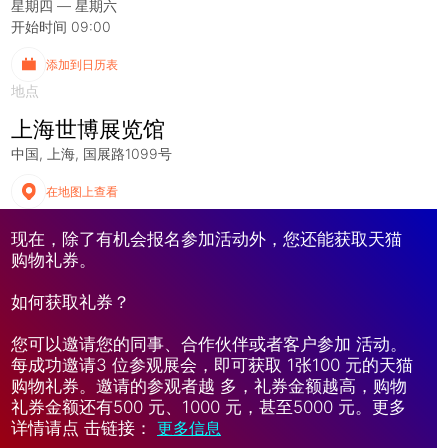
星期四 — 星期六
开始时间 09:00
添加到日历表
地点
上海世博展览馆
中国
上海
国展路1099号
在地图上查看
现在，除了有机会报名参加活动外，您还能获取天猫
购物礼券。
如何获取礼券？
您可以邀请您的同事、合作伙伴或者客户参加 活动。
每成功邀请3 位参观展会，即可获取 1张100 元的天猫
购物礼券。邀请的参观者越 多，礼券金额越高，购物
礼券金额还有500 元、1000 元，甚至5000 元。更多
详情请点 击链接：
更多信息