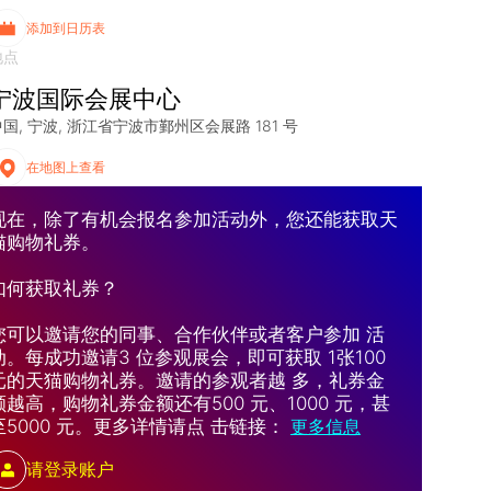
添加到日历表
地点
宁波国际会展中心
中国
宁波
浙江省宁波市鄞州区会展路 181 号
在地图上查看
现在，除了有机会报名参加活动外，您还能获取天
猫购物礼券。
如何获取礼券？
您可以邀请您的同事、合作伙伴或者客户参加 活
动。每成功邀请3 位参观展会，即可获取 1张100
元的天猫购物礼券。邀请的参观者越 多，礼券金
额越高，购物礼券金额还有500 元、1000 元，甚
至5000 元。更多详情请点 击链接：
更多信息
请登录账户