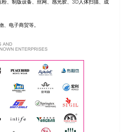
葱粉、制版设备、丝网、感光胶、3D人体扫描、成
物、电子商贸等。