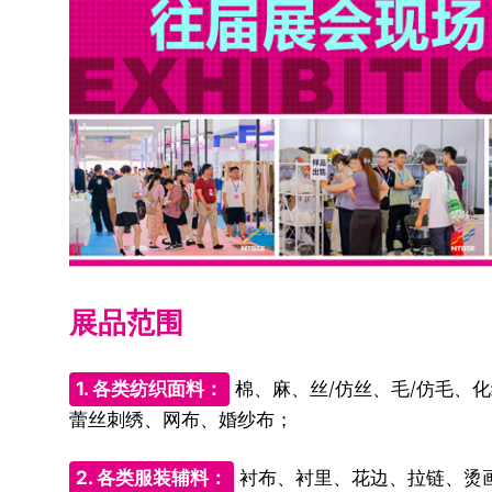
展品范围
1. 各类纺织面料：
棉、麻、丝/仿丝、毛/仿毛、
蕾丝刺绣、网布、婚纱布；
2. 各类服装辅料：
衬布、衬里、花边、拉链、烫