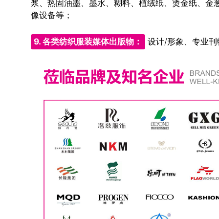
浆、热固油墨、墨水、糊料、植绒纸、烫金纸、金
像设备等；
9. 各类纺织服装媒体出版物：
设计/形象、专业刊