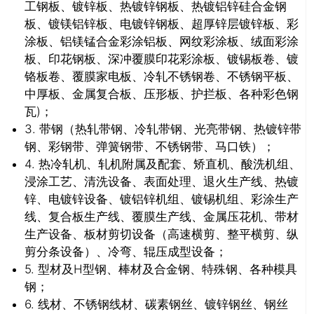
工钢板、镀锌板、热镀锌钢板、热镀铝锌硅合金钢
板、镀镁铝锌板、电镀锌钢板、超厚锌层镀锌板、彩
涂板、铝镁锰合金彩涂铝板、网纹彩涂板、绒面彩涂
板、印花钢板、深冲覆膜印花彩涂板、镀锡板卷、镀
铬板卷、覆膜家电板、冷轧不锈钢卷、不锈钢平板、
中厚板、金属复合板、压形板、护拦板、各种彩色钢
瓦)；
3. 带钢（热轧带钢、冷轧带钢、光亮带钢、热镀锌带
钢、彩钢带、弹簧钢带、不锈钢带、马口铁）；
4. 热冷轧机、轧机附属及配套、矫直机、酸洗机组、
浸涂工艺、清洗设备、表面处理、退火生产线、热镀
锌、电镀锌设备、镀铝锌机组、镀锡机组、彩涂生产
线、复合板生产线、覆膜生产线、金属压花机、带材
生产设备、板材剪切设备（高速横剪、整平横剪、纵
剪分条设备）、冷弯、辊压成型设备；
5. 型材及H型钢、棒材及合金钢、特殊钢、各种模具
钢；
6. 线材、不锈钢线材、碳素钢丝、镀锌钢丝、钢丝