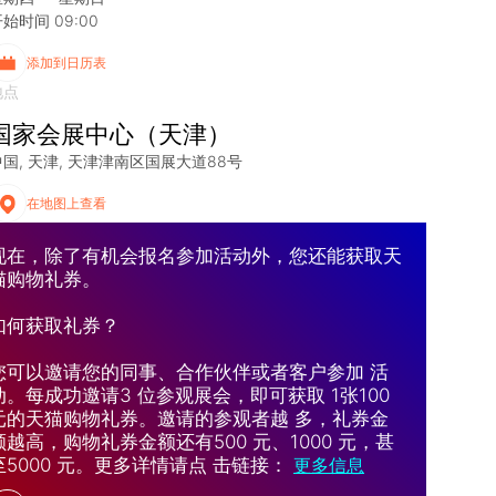
始时间 09:00
添加到日历表
地点
国家会展中心（天津）
中国
天津
天津津南区国展大道88号
在地图上查看
现在，除了有机会报名参加活动外，您还能获取天
猫购物礼券。
如何获取礼券？
您可以邀请您的同事、合作伙伴或者客户参加 活
动。每成功邀请3 位参观展会，即可获取 1张100
元的天猫购物礼券。邀请的参观者越 多，礼券金
额越高，购物礼券金额还有500 元、1000 元，甚
至5000 元。更多详情请点 击链接：
更多信息