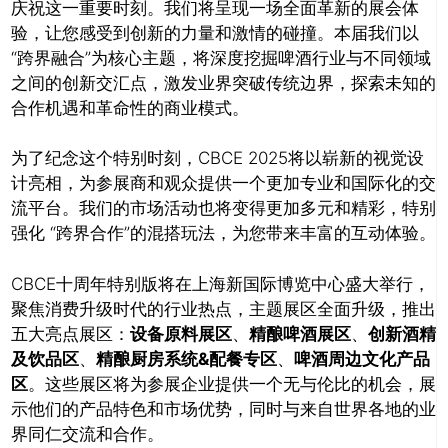
庆祝这一重要时刻。我们将呈现一场全面革新的展会体
验，让您感受到创新的力量和激情的碰撞。本届我们以
“跨界融合”为核心主题，将深度挖掘啤酒行业与不同领域
之间的创新交汇点，激发业界突破传统边界，探索未知的
合作机遇和革命性的商业模式。
关闭
为了纪念这个特别时刻，CBCE 2025将以崭新的视觉设
计亮相，为参展商和观众提供一个更加专业和国际化的交
流平台。我们的市场活动也将变得更加多元和精彩，特别
强化 “跨界合作”的混搭玩法，为您带来丰富的互动体验。
CBCE十周年特别版将在上海新国际博览中心盛大举行，
聚焦消费升级时代的行业热点，主题展区全面升级，推出
五大亮点展区：
设备原料展区
、
精酿啤酒展区
、
创新酒精
及饮品区
、
精酿厨房系统&配餐专区
、
啤酒周边文化产品
区
。这些展区将为参展企业提供一个无与伦比的机会，展
示他们的产品特色和市场优势，同时与来自世界各地的业
界同仁交流和合作。