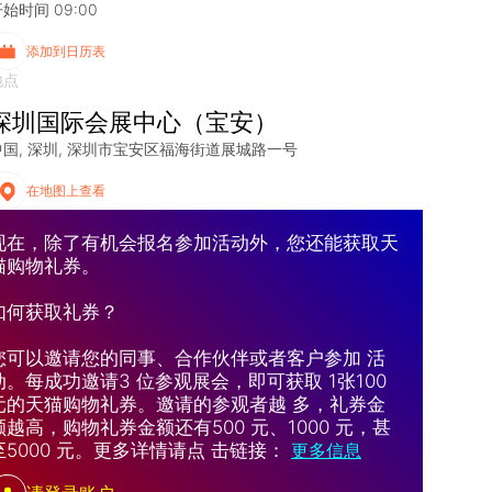
始时间 09:00
添加到日历表
地点
深圳国际会展中心（宝安）
中国
深圳
深圳市宝安区福海街道展城路一号
在地图上查看
现在，除了有机会报名参加活动外，您还能获取天
猫购物礼券。
如何获取礼券？
您可以邀请您的同事、合作伙伴或者客户参加 活
动。每成功邀请3 位参观展会，即可获取 1张100
元的天猫购物礼券。邀请的参观者越 多，礼券金
额越高，购物礼券金额还有500 元、1000 元，甚
至5000 元。更多详情请点 击链接：
更多信息