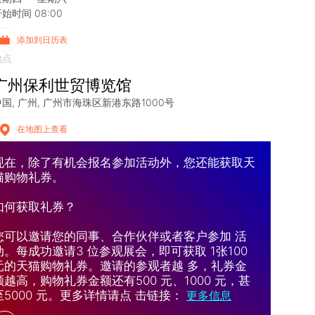
始时间 08:00
添加到日历表
地点
广州保利世贸博览馆
中国
广州
广州市海珠区新港东路1000号
在地图上查看
现在，除了有机会报名参加活动外，您还能获取天
猫购物礼券。
如何获取礼券？
您可以邀请您的同事、合作伙伴或者客户参加 活
动。每成功邀请3 位参观展会，即可获取 1张100
元的天猫购物礼券。邀请的参观者越 多，礼券金
额越高，购物礼券金额还有500 元、1000 元，甚
至5000 元。更多详情请点 击链接：
更多信息