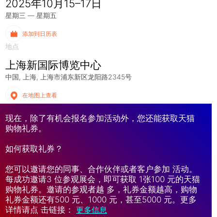
2025年10月15–17日
星期三 — 星期五
添加到日历表
地点
上海新国际博览中心
中国
上海
上海市浦东新区龙阳路2345号
在地图上查看
现在，除了有机会报名参加活动外，您还能获取天猫
购物礼券。
如何获取礼券？
您可以邀请您的同事、合作伙伴或者客户参加 活动。
每成功邀请3 位参观展会，即可获取 1张100 元的天猫
购物礼券。邀请的参观者越 多，礼券金额越高，购物
礼券金额还有500 元、1000 元，甚至5000 元。更多
详情请点 击链接：
更多信息