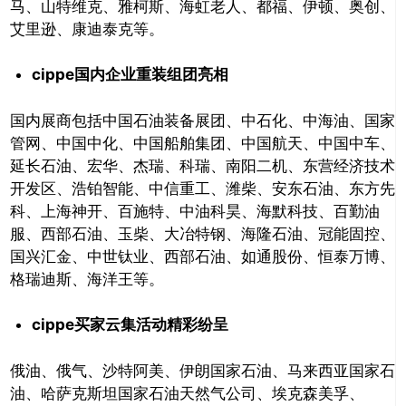
马、山特维克、雅柯斯、海虹老人、都福、伊顿、奥创、
艾里逊、康迪泰克等。
cippe
国内企业重装组团亮相
推广链接：
国内展商包括中国石油装备展团、中石化、中海油、国家
管网、中国中化、中国船舶集团、中国航天、中国中车、
延长石油、宏华、杰瑞、科瑞、南阳二机、东营经济技术
开发区、浩铂智能、中信重工、潍柴、安东石油、东方先
科、上海神开、百施特、中油科昊、海默科技、百勤油
服、西部石油、玉柴、大冶特钢、海隆石油、冠能固控、
国兴汇金、中世钛业、西部石油、如通股份、恒泰万博、
格瑞迪斯、海洋王等。
cippe
买家云集活动精彩纷呈
关闭
俄油、俄气、沙特阿美、伊朗国家石油、马来西亚国家石
油、哈萨克斯坦国家石油天然气公司、埃克森美孚、