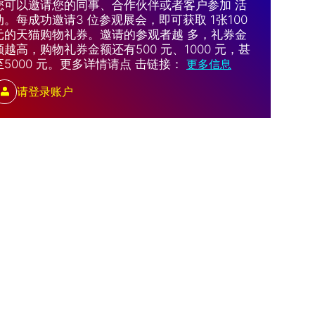
您可以邀请您的同事、合作伙伴或者客户参加 活
动。每成功邀请3 位参观展会，即可获取 1张100
元的天猫购物礼券。邀请的参观者越 多，礼券金
额越高，购物礼券金额还有500 元、1000 元，甚
至5000 元。更多详情请点 击链接：
更多信息
请登录账户