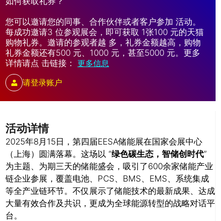
如何获取礼券？
您可以邀请您的同事、合作伙伴或者客户参加 活动。
每成功邀请3 位参观展会，即可获取 1张100 元的天猫
购物礼券。邀请的参观者越 多，礼券金额越高，购物
礼券金额还有500 元、1000 元，甚至5000 元。更多
详情请点 击链接：
更多信息
请登录账户
活动详情
2025年8月15日，第四届EESA储能展在国家会展中心
（上海）圆满落幕。这场以 “
绿色碳生态，智储创时代
”
为主题、为期三天的储能盛会，吸引了600余家储能产业
链企业参展，覆盖电池、PCS、BMS、EMS、系统集成
等全产业链环节。不仅展示了储能技术的最新成果、达成
大量有效合作及共识，更成为全球能源转型的战略对话平
台。