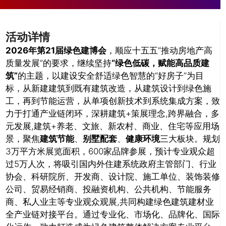
活动详情
2026年第21届绿色建博会
，顺应十五五“推动房地产高
质量发展”的要求，继续坚持
“绿色低碳，赋能高品质建
筑”
的主题，以建设安全舒适绿色智慧的“好房子”为目
标，从新建建筑到既有建筑改造，从建筑设计到绿色施
工，再到节能运营，从单项创新技术到系统集成方案，致
力于打通产业链闭环，深耕建筑+策展理念,跨界融合，多
元发展,建筑+养老、文旅、新农村、商业、住宅等应用场
景，聚焦
建筑节能
、
别墅配套
、
健康环境
三大板块。规划
3万平方米展览面积，600家品牌参展，预计专业观众超
过5万人次，将吸引国内外住建系统政府主管部门、行业
协会、科研院所、开发商、设计院、施工单位、装饰装修
公司、贸易经销商、投融资机构、公共机构、节能服务
商、私人业主等专业观众观展,共同构建绿色建筑建材业
全产业链对接平台。通过专业化、市场化、品牌化、国际