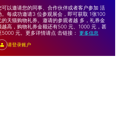
您可以邀请您的同事、合作伙伴或者客户参加 活
动。每成功邀请3 位参观展会，即可获取 1张100
元的天猫购物礼券。邀请的参观者越 多，礼券金
额越高，购物礼券金额还有500 元、1000 元，甚
至5000 元。更多详情请点 击链接：
更多信息
请登录账户