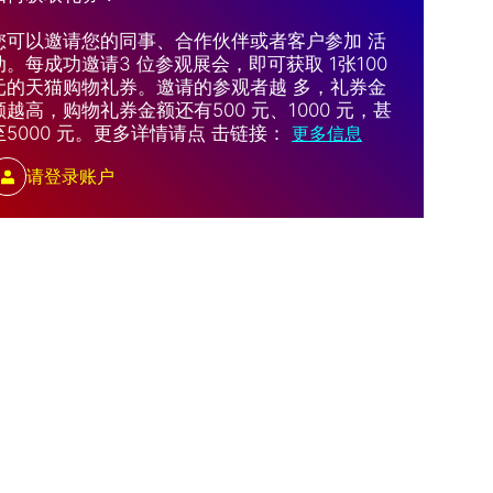
您可以邀请您的同事、合作伙伴或者客户参加 活
动。每成功邀请3 位参观展会，即可获取 1张100
元的天猫购物礼券。邀请的参观者越 多，礼券金
额越高，购物礼券金额还有500 元、1000 元，甚
至5000 元。更多详情请点 击链接：
更多信息
请登录账户