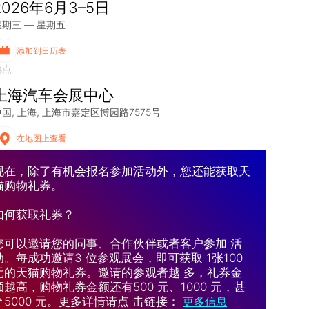
2026年6月3–5日
星期三 — 星期五
添加到日历表
地点
上海汽车会展中心
中国
上海
上海市嘉定区博园路7575号
在地图上查看
现在，除了有机会报名参加活动外，您还能获取天
猫购物礼券。
如何获取礼券？
您可以邀请您的同事、合作伙伴或者客户参加 活
动。每成功邀请3 位参观展会，即可获取 1张100
元的天猫购物礼券。邀请的参观者越 多，礼券金
额越高，购物礼券金额还有500 元、1000 元，甚
至5000 元。更多详情请点 击链接：
更多信息