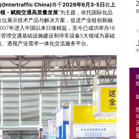
traffic China)
将于
2026年6月3-5日
在
上
领・赋能交通高质量发展
”为主题，依托国际化品
方位展示技术产品与解决方案，促进产业链创新融
007年进入中国以来日臻精益，至今已成功举办18
安全、交通管理交通基础设施建设和停车设备5大领域为基础
点、透视产业需求一体化交流服务平台。