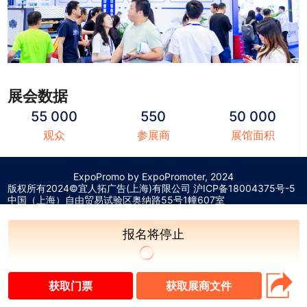
展会数据
55 000
550
50 000
观众
参展商
展馆面积
ExpoPromo by ExpoPromoter, 2024
版权所有2024©宜人拓广告(上海)有限公司 沪
ICP备18004375号-5
中国（上海）自由贸易试验区奥纳路55号1幢607室
报名将停止
获取门票
获取展商文件