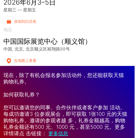
2026年6月3–5日
星期三 — 星期五
添加到日历表
地点
中国国际展览中心（顺义馆）
中国
北京
北京顺义区裕翔路88号
在地图上查看
现在，除了有机会报名参加活动外，您还能获取天猫
购物礼券。
如何获取礼券？
您可以邀请您的同事、合作伙伴或者客户参加 活动。
每成功邀请3 位参观展会，即可获取 1张100 元的天猫
购物礼券。邀请的参观者越 多，礼券金额越高，购物
礼券金额还有500 元、1000 元，甚至5000 元。更多
详情请点 击链接：
更多信息