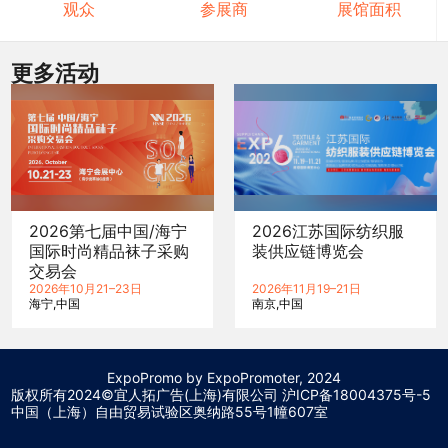
观众
参展商
展馆面积
更多活动
2026第七届中国/海宁
2026江苏国际纺织服
国际时尚精品袜子采购
装供应链博览会
交易会
2026年10月21–23日
2026年11月19–21日
海宁
中国
南京
中国
ExpoPromo by ExpoPromoter, 2024
版权所有2024©宜人拓广告(上海)有限公司 沪
ICP备18004375号-5
中国（上海）自由贸易试验区奥纳路55号1幢607室