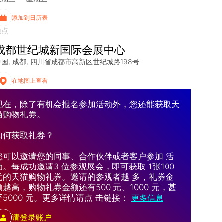
添加到日历表
地点
成都世纪城新国际会展中心
中国
成都
四川省成都市高新区世纪城路198号
在地图上查看
现在，除了有机会报名参加活动外，您还能获取天
猫购物礼券。
如何获取礼券？
您可以邀请您的同事、合作伙伴或者客户参加 活
动。每成功邀请3 位参观展会，即可获取 1张100
元的天猫购物礼券。邀请的参观者越 多，礼券金
额越高，购物礼券金额还有500 元、1000 元，甚
至5000 元。更多详情请点 击链接：
更多信息
请登录账户