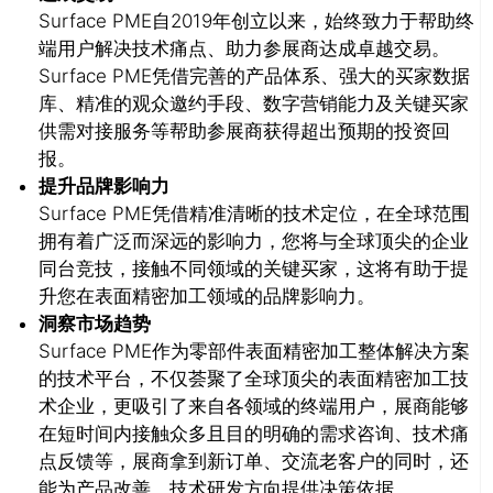
Surface PME自2019年创立以来，始终致力
于帮助终
端用户解决技术痛点、助力参展商达
成卓越交易。
Surface PME凭借完善的产品体
系、强大的买家数据
库、精准的观众邀约手段
、数字营销能力及关键买家
供需对接服务等帮
助参展商获得超出预期的投资回
报。
提升品牌影响力
Surface PME凭借精准清晰的技术定位，在全
球范围
拥有着广泛而深远的影响力，您将与全
球顶尖的企业
同台竞技，接触不同领域的关键
买家，这将有助于提
升您在表面精密加工领域
的品牌影响力。
洞察市场趋势
Surface PME作为零部件表面精密加工整体解
决方案
的技术平台，不仅荟聚了全球顶尖的表
面精密加工技
术企业，更吸引了来自各领域的
终端用户，展商能够
在短时间内接触众多且目
的明确的需求咨询、技术痛
点反馈等，展商拿
到新订单、交流老客户的同时，还
能为产品改
善、技术研发方向提供决策依据。