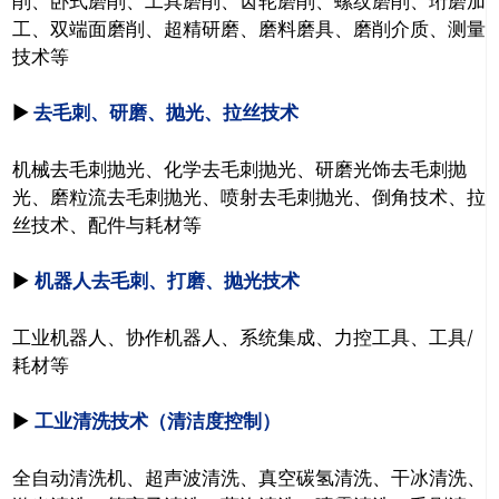
削、
卧式磨削、
工具磨削、
齿轮磨削、
螺纹磨削、
珩磨加
工、
双端面磨削、
超精研磨、
磨料磨具、
磨削介质、
测量
技术等
►
去毛刺、研磨、抛光、拉丝技术
机械去毛刺抛光、
化学去毛刺抛光、
研磨光饰去毛刺抛
光、
磨粒流去毛刺抛光、
喷射去毛刺抛光、
倒角技术、
拉
丝技术、
配件与耗材等
►
机器人去毛刺、打磨、抛光技术
工业机器人、
协作机器人、
系统集成、
力控工具、
工具/
耗材等
►
工业清洗技术（清洁度控制）
全自动清洗机、
超声波清洗、
真空碳氢清洗、
干冰清洗、