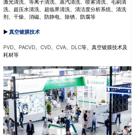
激光清洗、
等离子清洗、
蒸汽清洗、
喷雾清洗、
毛刷清
洗、
超压水清洗、
超临界清洗、
清洁度分析系统、
清洗
剂、
干燥、
消磁、
防静电、
除锈、
防腐等
推广链接：
►
真空镀膜技术
PVD、PACVD、CVD、CVA、DLC等、
真空镀膜技术及
耗材等
关闭