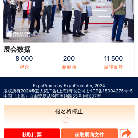
展会数据
8 000
200
11 500
观众
参展商
展馆面积
ExpoPromo by ExpoPromoter, 2024
版权所有2024©宜人拓广告(上海)有限公司 沪
ICP备18004375号-5
中国（上海）自由贸易试验区奥纳路55号1幢607室
报名将停止
获取门票
获取展商文件