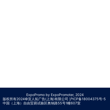
ExpoPromo by ExpoPromoter, 2024
版权所有2024©宜人拓广告(上海)有限公司 沪
ICP备18004375号-5
中国（上海）自由贸易试验区奥纳路55号1幢607室