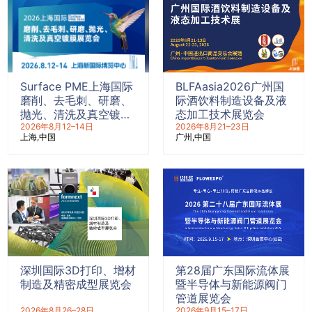
Surface PME上海国际
BLFAasia2026广州国
磨削、去毛刺、研磨、
际酒饮料制造设备及液
抛光、清洗及真空镀膜
态加工技术展览会
展览会
2026年8月12–14日
2026年8月21–23日
上海
中国
广州
中国
深圳国际3D打印、增材
第28届广东国际流体展
制造及精密成型展览会
暨半导体与新能源阀门
管道展览会
2026年8月26–28日
2026年9月15–17日