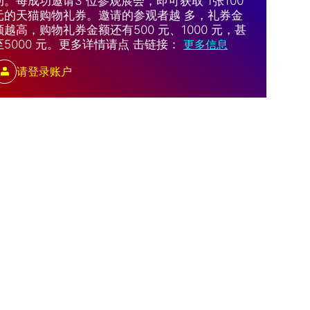
动。每成功邀请3 位参观展会，即可获取 1张100
元的天猫购物礼券。邀请的参观者越 多，礼券金
额越高，购物礼券金额还有500 元、1000 元，甚
至5000 元。更多详情请点 击链接：
更多信息
请登录账户