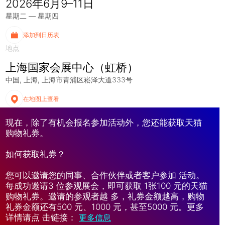
2026年6月9–11日
星期二 — 星期四
添加到日历表
地点
上海国家会展中心（虹桥）
中国
上海
上海市青浦区崧泽大道333号
在地图上查看
现在，除了有机会报名参加活动外，您还能获取天猫
购物礼券。
如何获取礼券？
您可以邀请您的同事、合作伙伴或者客户参加 活动。
每成功邀请3 位参观展会，即可获取 1张100 元的天猫
购物礼券。邀请的参观者越 多，礼券金额越高，购物
礼券金额还有500 元、1000 元，甚至5000 元。更多
详情请点 击链接：
更多信息