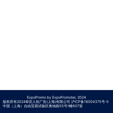
ExpoPromo by ExpoPromoter, 2024
版权所有2024©宜人拓广告(上海)有限公司 沪
ICP备18004375号-5
中国（上海）自由贸易试验区奥纳路55号1幢607室