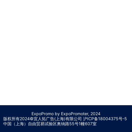
ExpoPromo by ExpoPromoter, 2024
版权所有2024©宜人拓广告(上海)有限公司 沪
ICP备18004375号-5
中国（上海）自由贸易试验区奥纳路55号1幢607室