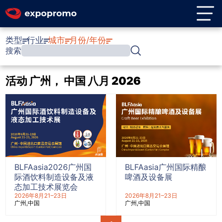
类型
行业
城市
月份/年份
搜索
活动 广州， 中国 八月 2026
BLFAasia2026广州国
BLFAasia广州国际精酿
际酒饮料制造设备及液
啤酒及设备展
态加工技术展览会
2026年8月21–23日
2026年8月21–23日
广州
中国
广州
中国