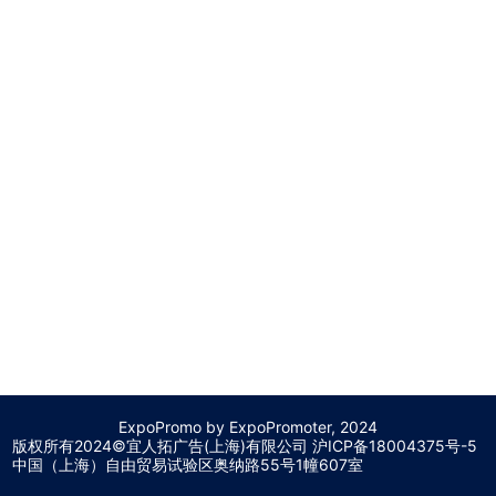
ExpoPromo by ExpoPromoter, 2024
版权所有2024©宜人拓广告(上海)有限公司 沪
ICP备18004375号-5
中国（上海）自由贸易试验区奥纳路55号1幢607室