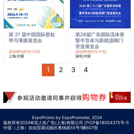
第 21 届中国国际胶粘
第28届广东国际流体展
带与薄膜展览会
暨半导体与新能源阀门
管道展览会
2026年9月15–17日
2026年9月15–17日
上海
中国
深圳
中国
1
2
3
4
ExpoPromo by ExpoPromoter, 2024
版权所有2024©宜人拓广告(上海)有限公司 沪
ICP备18004375号-5
中国（上海）自由贸易试验区奥纳路55号1幢607室