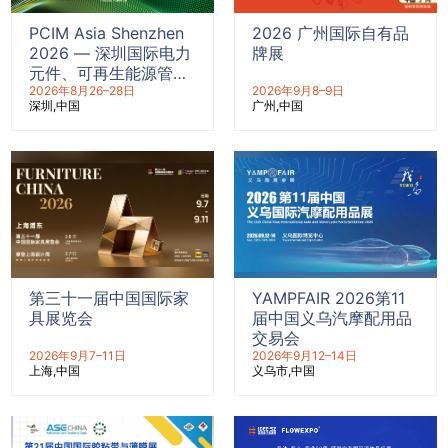
PCIM Asia Shenzhen
2026 广州国际自有品
2026 — 深圳国际电力
牌展
元件、可再生能源管理
展览会暨研讨会
2026年8月26–28日
2026年9月8–9日
深圳
中国
广州
中国
第三十一届中国国际家
YAMPFAIR 2026第11
具展览会
届中国义乌汽摩配用品
交易会
2026年9月7–11日
2026年9月12–14日
上海
中国
义乌市
中国