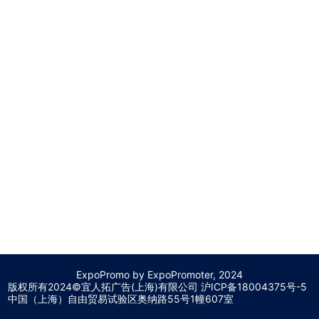
ExpoPromo by ExpoPromoter, 2024
版权所有2024©宜人拓广告(上海)有限公司 沪
ICP备18004375号-5
中国（上海）自由贸易试验区奥纳路55号1幢607室