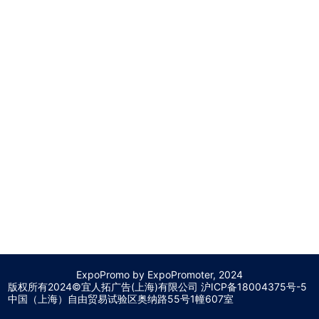
ExpoPromo by ExpoPromoter, 2024
版权所有2024©宜人拓广告(上海)有限公司 沪
ICP备18004375号-5
中国（上海）自由贸易试验区奥纳路55号1幢607室