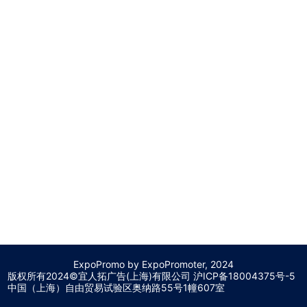
ExpoPromo by ExpoPromoter, 2024
版权所有2024©宜人拓广告(上海)有限公司 沪
ICP备18004375号-5
中国（上海）自由贸易试验区奥纳路55号1幢607室