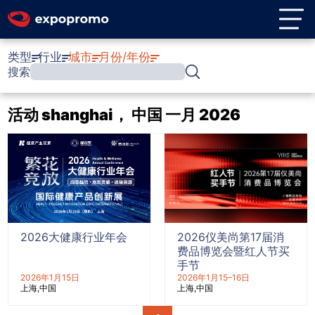
类型
行业
城市
月份/年份
搜索
活动 shanghai， 中国 一月 2026
2026大健康行业年会
2026仪美尚第17届消
费品博览会暨红人节买
手节
2026年1月15日
2026年1月15–16日
上海
中国
上海
中国