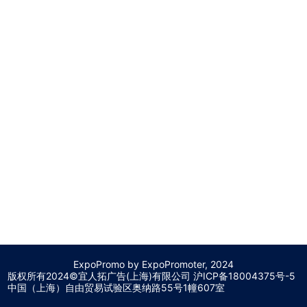
ExpoPromo by ExpoPromoter, 2024
版权所有2024©宜人拓广告(上海)有限公司 沪
ICP备18004375号-5
中国（上海）自由贸易试验区奥纳路55号1幢607室