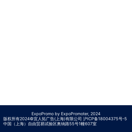
ExpoPromo by ExpoPromoter, 2024
版权所有2024©宜人拓广告(上海)有限公司 沪
ICP备18004375号-5
中国（上海）自由贸易试验区奥纳路55号1幢607室