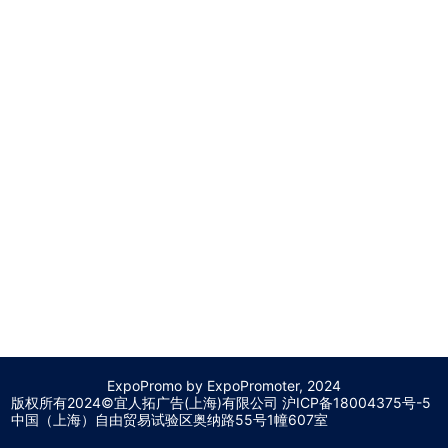
ExpoPromo by ExpoPromoter, 2024
版权所有2024©宜人拓广告(上海)有限公司 沪
ICP备18004375号-5
中国（上海）自由贸易试验区奥纳路55号1幢607室